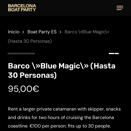
Skip
Menu
to
main
content
Inicio
Boat Party ES
Barco \»Blue Magic\»
(Hasta 30 Personas)
Barco \»Blue Magic\» (Hasta
30 Personas)
95,00
€
Rent a larger private catamaran with skipper, snacks
and drinks for two hours of cruising the Barcelona
coastline. €100 per person; fits up to 30 people.