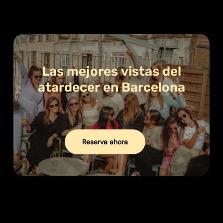
mauris gravida faucibus.
Sed commodo laoreet
erat
, id elementum ipsum. Aliquam erat volutpat.
Nulla ac dignissim elit, sit amet sollicitudin eros.
Cras facilisis neque nec dui dignissim congue.
Vestibulum ac fringilla lorem. Nulla dignissim
mollis consequat.
Las
mejores
vistas
del
atardecer
en
Barcelona
Reserva ahora