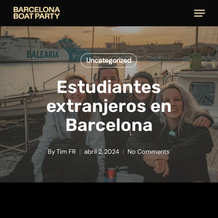
Skip
Menu
to
main
content
Uncategorized
Estudiantes
extranjeros en
Barcelona
By
Tim FR
abril 2, 2024
No Comments