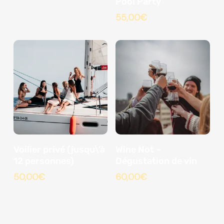
Pool Party
55,00
€
Voilier privé (jusqu\’à
Wine Not –
12 personnes)
Dégustation de vin
50,00
€
60,00
€