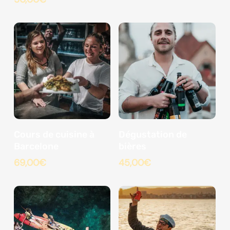
Cours de cuisine à
Dégustation de
Barcelone
bières
69,00
€
45,00
€