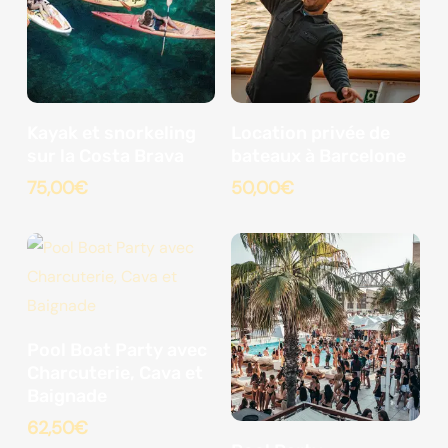
Kayak et snorkeling
Location privée de
sur la Costa Brava
bateaux à Barcelone
75,00
€
50,00
€
Pool Boat Party avec
Charcuterie, Cava et
Baignade
62,50
€