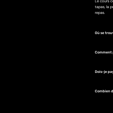
Le cours c
tapas, la p
repas.
Où se trou
Le point d
Comment pu
Envoyez un
Dois-je pa
Non, la sa
Combien de
Le cours d