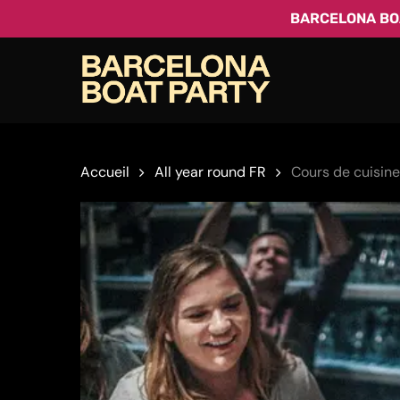
Skip
BARCELONA BOA
to
main
content
Accueil
All year round FR
Cours de cuisine