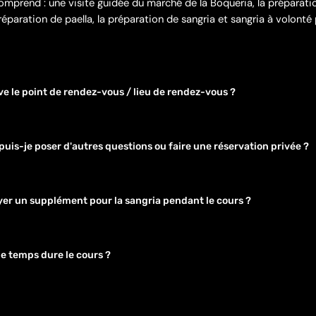
omprend : une visite guidée du marché de la Boqueria, la préparati
réparation de paella, la préparation de sangria et sangria à volonté
ve le point de rendez-vous / lieu de rendez-vous ?
e rendez-vous est au Travel Bar, Carrer de la Boqueria, 27, Barcelon
is-je poser d'autres questions ou faire une réservation privée ?
 e-mail à info@stoketravel.com !
yer un supplément pour la sangria pendant le cours ?
ngria est à volonté pendant toute la durée du repas.
 temps dure le cours ?
e cuisine dure entre 2,5 et 3 heures.