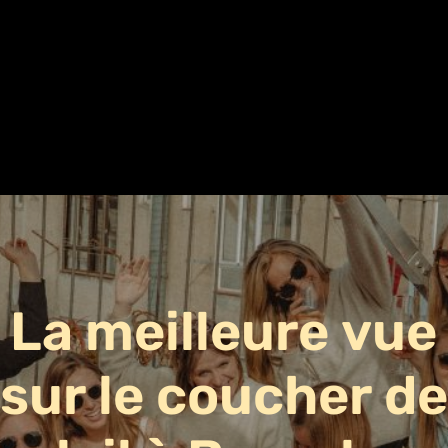
La
meilleure
vue
sur
le
coucher
de