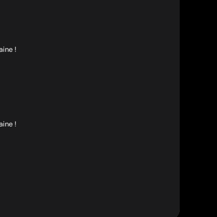
aine !
aine !