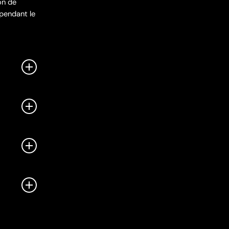
on de
 pendant le
e.