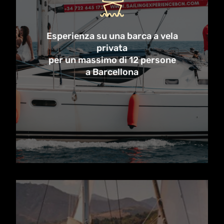
persone. Perfetta per la famiglia, gli
amici o i colleghi, godetevi una
giornata serena di sole, snack
Esperienza su una barca a vela
selezionati e viste private sullo
privata
per un massimo di 12 persone
skyline della città, oltre a un tuffo
a Barcellona
nel Mediterraneo se il tempo lo
permette!
Prenota ora