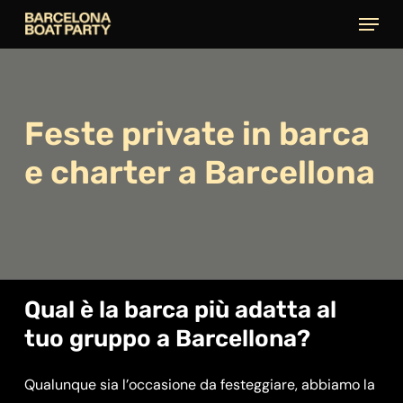
Skip
Menu
to
main
content
Feste
private
in
barca
e
charter
a
Barcellona
Qual è la barca più adatta al
tuo gruppo a Barcellona?
Qualunque sia l’occasione da festeggiare, abbiamo la