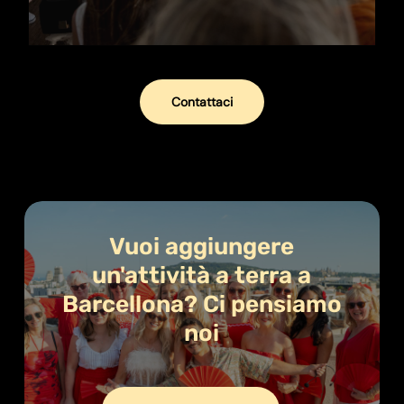
Contattaci
Vuoi
aggiungere
un'attività
a
terra
a
Barcellona?
Ci
pensiamo
noi