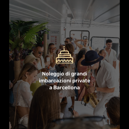
Hai bisogno di una barca più
grande? Possiamo soddisfare la tua
richiesta. Musica, matrimoni,
compleanni, feste aziendali:
qualunque sia la tua atmosfera, noi
Noleggio di grandi
ci adattiamo. Con diverse barche e
imbarcazioni private
spazio per un massimo di 140 ospiti,
a Barcellona
tutto il tuo gruppo potrà navigare
con stile
Prenota ora