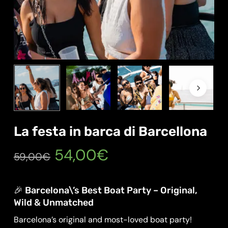
La festa in barca di Barcellona
Il
Il
54,00
€
59,00
€
prezzo
prezzo
originale
attuale
🎉 Barcelona\’s Best Boat Party – Original,
era:
è:
Wild & Unmatched
59,00€.
54,00€.
Barcelona’s original and most-loved boat party!