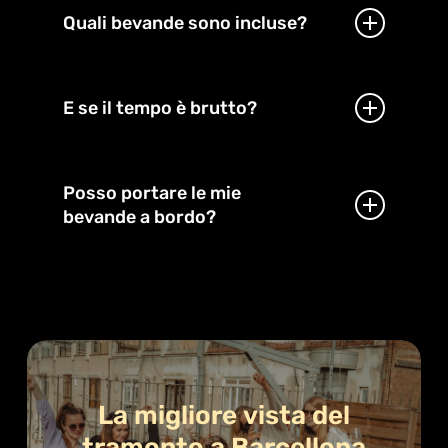
per nuotare. Tuttavia, le nostre barche del sabato
Quali bevande sono incluse?
e della domenica pomeriggio lo prevedono!
Birra, sangria, spritz, bevande analcoliche e
acqua.
E se il tempo è brutto?
Non vengono serviti superalcolici.
Se le condizioni del mare non sono sicure,
riprogrammeremo l’escursione o offriremo
Posso portare le mie
un’alternativa.
bevande a bordo?
No, non è consentito introdurre bevande
dall’esterno.
La
migliore
vista
del
tramonto
a
Barcellona